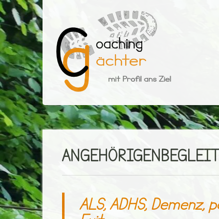
Skip
to
content
Gächter
mit Profil ans Ziel
ANGEHÖRIGENBEGLEI
ALS, ADHS, Demenz, pal