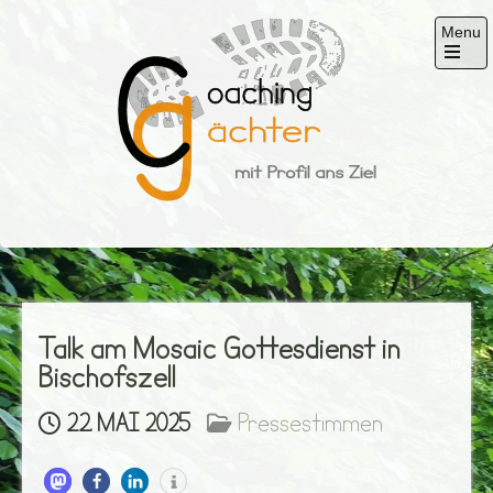
Skip
Menu
to
content
Open
the
main
menu
Gächter
mit Profil ans Ziel
Talk am Mosaic Gottesdienst in
Bischofszell
22. MAI 2025
Pressestimmen