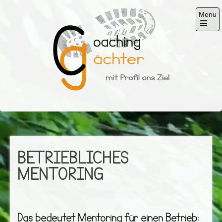
Skip
Menu
to
content
Open
the
main
menu
Gächter
mit Profil ans Ziel
BETRIEBLICHES
MENTORING
Das bedeutet Mentoring für einen Betrieb: