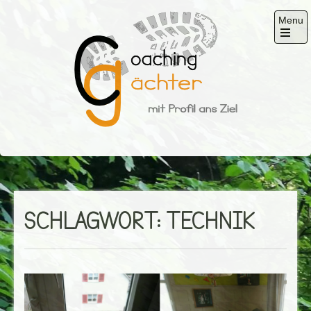
Skip
Menu
to
content
Open
the
main
menu
Gächter
mit Profil ans Ziel
SCHLAGWORT:
TECHNIK