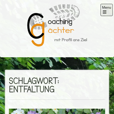
Skip
Menu
to
content
Open
the
main
menu
Gächter
mit Profil ans Ziel
SCHLAGWORT:
ENTFALTUNG